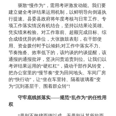
驱散“慢作为”，需用考评激发动能。我们要
建立健全考评结果运用机制，以鲜明导向倒逼执
行提速。县委县政府将年度考核与日常工作、专
项工作落实情况有机结合，坚持以结果论英雄、
凭实绩来检验。对工作靠前、超额完成目标、综
合成绩优异的单位，大张旗鼓表彰，在干部使
用、资金拨付时予以倾斜;对工作中落实不力、
节奏拖沓、效率低下的，该约谈的约谈提醒，该
通报的通报批评，坚决问责追责到位。让我们以
考评结果运用的“硬杠杠”，撬动干部作风转变，
把办公室里的“慢节奏”变为田间地头、车间厂房
的“快行动”，让“坐在车里转、隔着玻璃看”变
为“沉到基层干、围着群众转”!
守牢底线抓落实——规范“乱作为”的任性用
权
“畏则不敢肆而德以成，无畏则从其所欲而