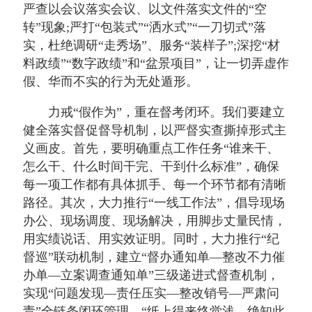
严查以会议落实会议、以文件落实文件的“空
转”现象;严打“包装式”“洒水式”“一刀切式”落
实，杜绝调研“走秀场”、服务“装样子”;深挖“材
料政绩”“数字政绩”和“盆景项目”，让一切弄虚作
假、华而不实的行为无处遁形。
力戒“假作为”，重在督考闭环。我们要建立
健全落实督促督导机制，以严督实查撕掉形式主
义画皮。首先，要明确重点工作任务“谁来干、
怎么干、什么时间干完、干到什么标准”，确保
每一项工作都有具体抓手、每一个环节都有清晰
路径。其次，大力推行“一线工作法”，倡导现场
办公、现场调度、现场解决，用脚步丈量民情，
用实绩说话、用实效证明。同时，大力推行“纪
督巡”联动机制，建立“督办通知单—整改不力催
办单—立案调查通知单”三级递进式督查机制，
实现“问题发现—责任压实—整改销号—严肃问
责”全链条闭环管理。“纸上得来终觉浅，绝知此