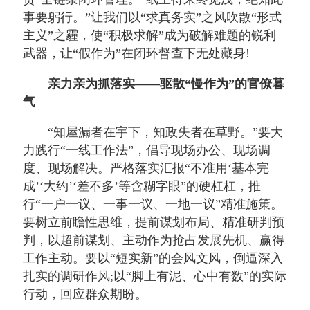
事要躬行。”让我们以“求真务实”之风吹散“形式
主义”之霾，使“积极求解”成为破解难题的锐利
武器，让“假作为”在闭环督查下无处藏身!
亲力亲为抓落实——驱散“慢作为”的官僚暮
气
“知屋漏者在宇下，知政失者在草野。”要大
力践行“一线工作法”，倡导现场办公、现场调
度、现场解决。严格落实汇报“不准用‘基本完
成’‘大约’‘差不多’等含糊字眼”的硬杠杠，推
行“一户一议、一事一议、一地一议”精准施策。
要树立前瞻性思维，提前谋划布局、精准研判预
判，以超前谋划、主动作为抢占发展先机、赢得
工作主动。要以“短实新”的会风文风，倒逼深入
扎实的调研作风;以“脚上有泥、心中有数”的实际
行动，回应群众期盼。