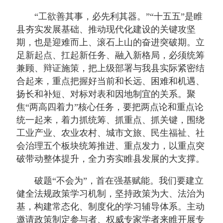
“工欲善其事，必先利其器。”“十五五”是睢
县夯实发展基础、推动现代化建设的关键攻坚
期，也是迎难而上、滚石上山的奋进突破期。立
足新起点、扛起新任务、融入新格局，必须统筹
兼顾、辩证施策，把上级部署与我县实际紧密结
合起来，重点把握好当前和长远、困难和机遇、
扬长和补短、对标对表和因地制宜的关系。聚
焦“两高四着力”核心任务，要把两点论和重点论
统一起来，着力抓统筹、抓重点、抓关键，围绕
工业产业、农业农村、城市文旅、民生福祉、社
会治理五个板块统筹推进、重点发力，以重点突
破带动整体提升，全力夯实睢县发展的大支撑。
破题“不会为”，首在强基赋能。我们要建立
健全法规政策学习机制，坚持政策为大、法治为
基，构建常态化、制度化的学习辅导体系。主动
邀请政策制定参与者、权威专家学者来睢开展专