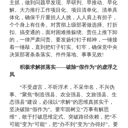
主抓，做到问题早发现、早研判、早推动、早化
解。大力推行工作项目化、项目清单化、清单具
体化，确保千斤重担人人挑，人人肩上有担子，
个个身上有任务。对贯彻上级部署做选择、打折
扣、搞变通的，面对困难推躲绕、责任上推下卸
的，一律严肃问责。要发扬钉钉子精神，一锤接
着一锤敲，直到把钉子钉实、钉牢，确保党中央
决策部署条条落实、件件落地、事事见效!
积极求解抓落实——破除“假作为”的虚浮之
风
“不受虚言，不听浮术，不采华名，不兴伪
事。”聚焦“制造强县、农业强县、文旅强县、生
态强县”建设，必须以“求解”的思维真抓实干，
坚决破除“假作为”。要牢固树立“万事有解思
维”，敢于打破思维定式、突破路径依赖，把“不
可能”变为“可能”，把“办不到”变为“办得好”。要