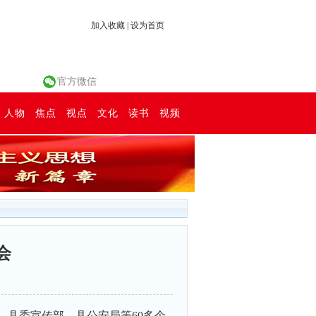
加入收藏
|
设为首页
官方微信
人物
焦点
视点
文化
读书
视频
会
、县委宣传部、县公安局等60多个