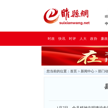
睢
中
时政
快讯
时评
人大
政协
廉政
您当前的位置：
首页
>
新闻中心
>
部门
1月7日，全县精神文明建设