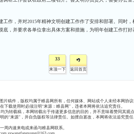
创建工作，并对2015年精神文明创建工作作了安排和部署。同时
摸底，并要求各单位拿出具体方案和措施，为明年创建工作打好
33
来顶一下
返回首页
和图片稿件，版权均属于睢县网所有，任何媒体、网站或个人未经本网协
在下载使用时必须注明“来源：睢县网”，违者本网将依法追究责任。
稿件均为转载稿，本网转载出于传递更多信息的目的，并不意味着赞同其观
明的“来源”，并自负版权等法律责任。如擅自篡改，本网将依法追究责
一周内速来电或来函与睢县网联系。
 sxwangfangyong@163.com