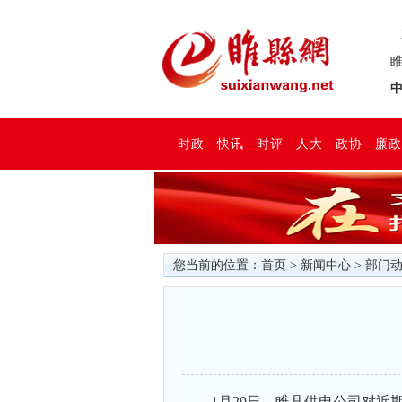
睢
中
时政
快讯
时评
人大
政协
廉政
您当前的位置：
首页
>
新闻中心
>
部门
1月29日，睢县供电公司对